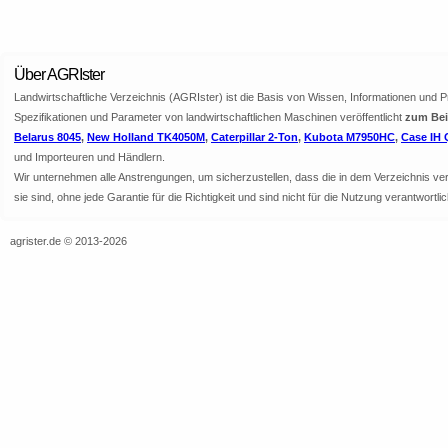
Über AGRIster
Landwirtschaftliche Verzeichnis (AGRIster) ist die Basis von Wissen, Informationen und 
Spezifikationen und Parameter von landwirtschaftlichen Maschinen veröffentlicht
zum Beis
Belarus 8045
,
New Holland TK4050M
,
Caterpillar 2-Ton
,
Kubota M7950HC
,
Case IH 
und Importeuren und Händlern.
Wir unternehmen alle Anstrengungen, um sicherzustellen, dass die in dem Verzeichnis veröf
sie sind, ohne jede Garantie für die Richtigkeit und sind nicht für die Nutzung verantwor
agrister.de © 2013-2026