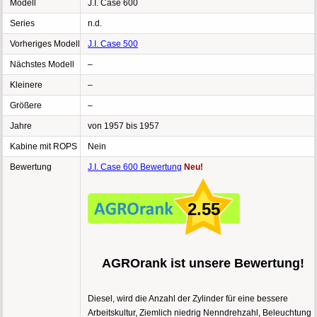
Modell
J.I. Case 600
Series
n.d.
Vorheriges Modell
J.I. Case 500
Nächstes Modell
–
Kleinere
–
Größere
–
Jahre
von 1957 bis 1957
Kabine mit ROPS
Nein
Bewertung
J.I. Case 600 Bewertung
Neu!
2.55
AGROrank ist unsere Bewertung!
Diesel, wird die Anzahl der Zylinder für eine bessere
Arbeitskultur, Ziemlich niedrig Nenndrehzahl, Beleuchtung