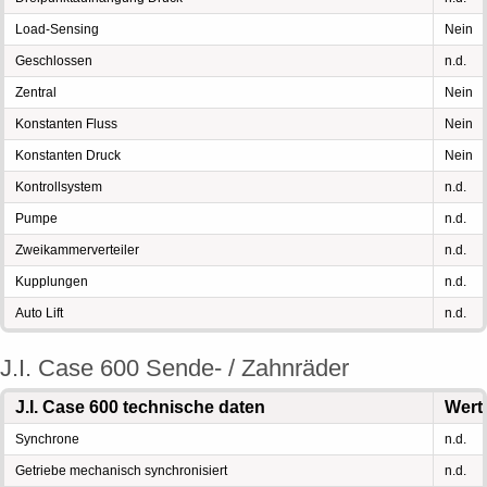
Load-Sensing
Nein
Geschlossen
n.d.
Zentral
Nein
Konstanten Fluss
Nein
Konstanten Druck
Nein
Kontrollsystem
n.d.
Pumpe
n.d.
Zweikammerverteiler
n.d.
Kupplungen
n.d.
Auto Lift
n.d.
J.I. Case 600 Sende- / Zahnräder
J.I. Case 600 technische daten
Wert
Synchrone
n.d.
Getriebe mechanisch synchronisiert
n.d.