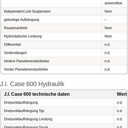
anwendbar
Independent Link Suspension
Nein
gelenkige Aufhängung
–
Raupenantrieb
Nein
Hydrostatische Lenkung
Nein
Differential
n.d.
Vorderstangen
n.d.
Hintere Planetenendantriebe
n.d.
Vorder Planetenendantriebe
n.d.
J.I. Case 600 Hydraulik
J.I. Case 600 technische daten
Wert
Dreipunktaufhängung
n.d.
Dreipunktaufhängung Typ
n.d.
Dreipunktaufhängung Leistung
n.d.
Dreipunktaufhängung Druck
n.d.