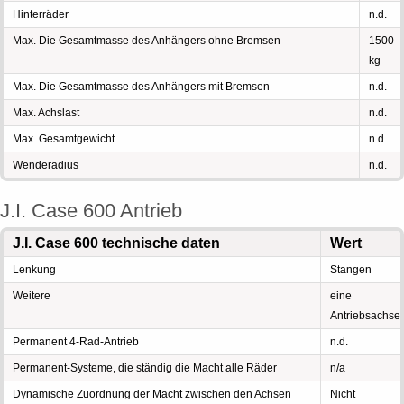
Hinterräder
n.d.
Max. Die Gesamtmasse des Anhängers ohne Bremsen
1500
kg
Max. Die Gesamtmasse des Anhängers mit Bremsen
n.d.
Max. Achslast
n.d.
Max. Gesamtgewicht
n.d.
Wenderadius
n.d.
J.I. Case 600 Antrieb
J.I. Case 600 technische daten
Wert
Lenkung
Stangen
Weitere
eine
Antriebsachse
Permanent 4-Rad-Antrieb
n.d.
Permanent-Systeme, die ständig die Macht alle Räder
n/a
Dynamische Zuordnung der Macht zwischen den Achsen
Nicht