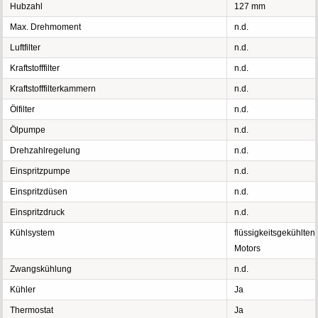
Hubzahl
127 mm
Max. Drehmoment
n.d.
Luftfilter
n.d.
Kraftstofffilter
n.d.
Kraftstofffilterkammern
n.d.
Ölfilter
n.d.
Ölpumpe
n.d.
Drehzahlregelung
n.d.
Einspritzpumpe
n.d.
Einspritzdüsen
n.d.
Einspritzdruck
n.d.
Kühlsystem
flüssigkeitsgekühlten
Motors
Zwangskühlung
n.d.
Kühler
Ja
Thermostat
Ja