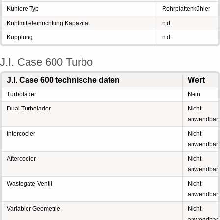
Kühlere Typ
Rohrplattenkühler
Kühlmitteleinrichtung Kapazität
n.d.
Kupplung
n.d.
J.I. Case 600 Turbo
J.I. Case 600 technische daten
Wert
Turbolader
Nein
Dual Turbolader
Nicht
anwendbar
Intercooler
Nicht
anwendbar
Aftercooler
Nicht
anwendbar
Wastegate-Ventil
Nicht
anwendbar
Variabler Geometrie
Nicht
anwendbar