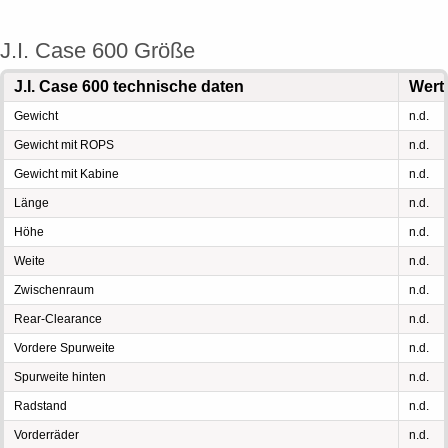
J.I. Case 600 Größe
J.I. Case 600 technische daten
Wert
Gewicht
n.d.
Gewicht mit ROPS
n.d.
Gewicht mit Kabine
n.d.
Länge
n.d.
Höhe
n.d.
Weite
n.d.
Zwischenraum
n.d.
Rear-Clearance
n.d.
Vordere Spurweite
n.d.
Spurweite hinten
n.d.
Radstand
n.d.
Vorderräder
n.d.