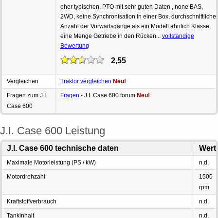
eher typischen, PTO mit sehr guten Daten , none BAS,
2WD, keine Synchronisation in einer Box, durchschnittliche
Anzahl der Vorwärtsgänge als ein Modell ähnlich Klasse,
eine Menge Getriebe in den Rücken...
vollständige
Bewertung
2,55
Vergleichen
Traktor vergleichen
Neu!
Fragen zum J.I.
Fragen
- J.I. Case 600 forum
Neu!
Case 600
J.I. Case 600 Leistung
J.I. Case 600 technische daten
Wert
Maximale Motorleistung (PS / kW)
n.d.
Motordrehzahl
1500
rpm
Kraftstoffverbrauch
n.d.
Tankinhalt
n.d.