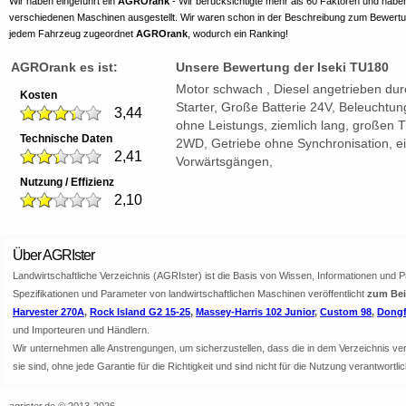
Wir haben eingeführt ein
AGROrank
- Wir berücksichtigte mehr als 60 Faktoren und habe
verschiedenen Maschinen ausgestellt. Wir waren schon in der Beschreibung zum Bewert
jedem Fahrzeug zugeordnet
AGROrank
, wodurch ein Ranking!
AGROrank es ist:
Unsere Bewertung der Iseki TU180
Motor schwach , Diesel angetrieben durc
Kosten
Starter, Große Batterie 24V, Beleuchtu
3,44
ohne Leistungs, ziemlich lang, großen Tra
Technische Daten
2WD, Getriebe ohne Synchronisation, e
2,41
Vorwärtsgängen,
Nutzung / Effizienz
2,10
Über AGRIster
Landwirtschaftliche Verzeichnis (AGRIster) ist die Basis von Wissen, Informationen und 
Spezifikationen und Parameter von landwirtschaftlichen Maschinen veröffentlicht
zum Beis
Harvester 270A
,
Rock Island G2 15-25
,
Massey-Harris 102 Junior
,
Custom 98
,
Dongf
und Importeuren und Händlern.
Wir unternehmen alle Anstrengungen, um sicherzustellen, dass die in dem Verzeichnis veröf
sie sind, ohne jede Garantie für die Richtigkeit und sind nicht für die Nutzung verantwor