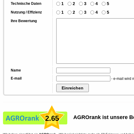
1
2
3
4
5
Technische Daten
1
2
3
4
5
Nutzung / Effizienz
Ihre Bewertung
Name
E-mail
- e-mail wird n
2.65
AGROrank ist unsere B