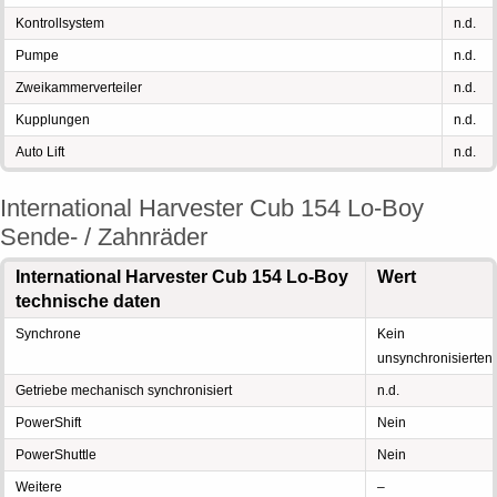
Kontrollsystem
n.d.
Pumpe
n.d.
Zweikammerverteiler
n.d.
Kupplungen
n.d.
Auto Lift
n.d.
International Harvester Cub 154 Lo-Boy
Sende- / Zahnräder
International Harvester Cub 154 Lo-Boy
Wert
technische daten
Synchrone
Kein
unsynchronisierten
Getriebe mechanisch synchronisiert
n.d.
PowerShift
Nein
PowerShuttle
Nein
Weitere
–