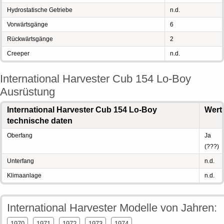
Hydrostatische Getriebe
n.d.
Vorwärtsgänge
6
Rückwärtsgänge
2
Creeper
n.d.
International Harvester Cub 154 Lo-Boy
Ausrüstung
International Harvester Cub 154 Lo-Boy
Wert
technische daten
Oberfang
Ja
(???)
Unterfang
n.d.
Klimaanlage
n.d.
International Harvester Modelle von Jahren:
1970
1971
1972
1973
1974