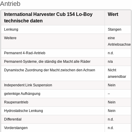
Antrieb
International Harvester Cub 154 Lo-Boy
Wert
technische daten
Lenkung
Stangen
Weitere
eine
Antriebsachse
Permanent 4-Rad-Antrieb
n.d.
Permanent-Systeme, die ständig die Macht alle Räder
n/a
Dynamische Zuordnung der Macht zwischen den Achsen
Nicht
anwendbar
Independent Link Suspension
Nein
gelenkige Aufhängung
–
Raupenantrieb
Nein
Hydrostatische Lenkung
Nein
Differential
n.d.
Vorderstangen
n.d.