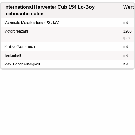
International Harvester Cub 154 Lo-Boy
Wert
technische daten
Maximale Motorleistung (PS / kW)
n.d.
Motordrehzahl
2200
rpm
Kraftstoffverbrauch
n.d.
Tankinhalt
n.d.
Max. Geschwindigkeit
n.d.