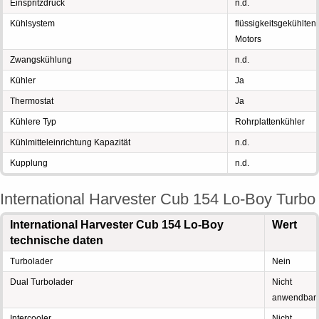
Einspritzdruck
n.d.
Kühlsystem
flüssigkeitsgekühlten
Motors
Zwangskühlung
n.d.
Kühler
Ja
Thermostat
Ja
Kühlere Typ
Rohrplattenkühler
Kühlmitteleinrichtung Kapazität
n.d.
Kupplung
n.d.
International Harvester Cub 154 Lo-Boy Turbo
International Harvester Cub 154 Lo-Boy
Wert
technische daten
Turbolader
Nein
Dual Turbolader
Nicht
anwendbar
Intercooler
Nicht