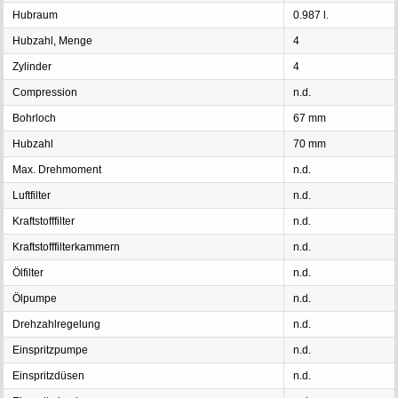
Hubraum
0.987 l.
Hubzahl, Menge
4
Zylinder
4
Compression
n.d.
Bohrloch
67 mm
Hubzahl
70 mm
Max. Drehmoment
n.d.
Luftfilter
n.d.
Kraftstofffilter
n.d.
Kraftstofffilterkammern
n.d.
Ölfilter
n.d.
Ölpumpe
n.d.
Drehzahlregelung
n.d.
Einspritzpumpe
n.d.
Einspritzdüsen
n.d.