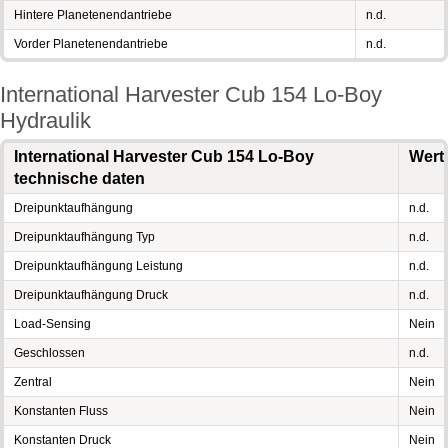
Hintere Planetenendantriebe
n.d.
Vorder Planetenendantriebe
n.d.
International Harvester Cub 154 Lo-Boy
Hydraulik
International Harvester Cub 154 Lo-Boy
Wert
technische daten
Dreipunktaufhängung
n.d.
Dreipunktaufhängung Typ
n.d.
Dreipunktaufhängung Leistung
n.d.
Dreipunktaufhängung Druck
n.d.
Load-Sensing
Nein
Geschlossen
n.d.
Zentral
Nein
Konstanten Fluss
Nein
Konstanten Druck
Nein