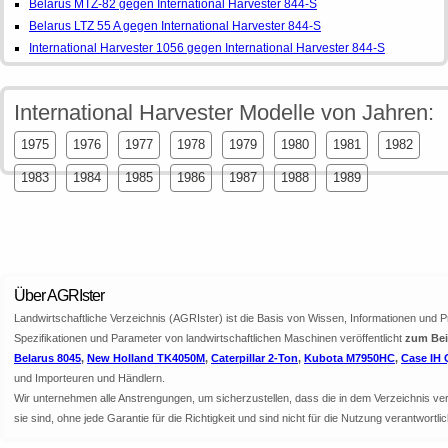
Belarus MTZ-82 gegen International Harvester 844-S
Belarus LTZ 55 A gegen International Harvester 844-S
International Harvester 1056 gegen International Harvester 844-S
International Harvester Modelle von Jahren:
1975
1976
1977
1978
1979
1980
1981
1982
1983
1984
1985
1986
1987
1988
1989
Über AGRIster
Landwirtschaftliche Verzeichnis (AGRIster) ist die Basis von Wissen, Informationen und 
Spezifikationen und Parameter von landwirtschaftlichen Maschinen veröffentlicht
zum Beis
Belarus 8045
,
New Holland TK4050M
,
Caterpillar 2-Ton
,
Kubota M7950HC
,
Case IH 
und Importeuren und Händlern.
Wir unternehmen alle Anstrengungen, um sicherzustellen, dass die in dem Verzeichnis veröf
sie sind, ohne jede Garantie für die Richtigkeit und sind nicht für die Nutzung verantwor