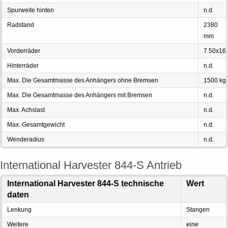
Spurweite hinten
n.d.
Radstand
2380
mm
Vorderräder
7.50x16
Hinterräder
n.d.
Max. Die Gesamtmasse des Anhängers ohne Bremsen
1500 kg
Max. Die Gesamtmasse des Anhängers mit Bremsen
n.d.
Max. Achslast
n.d.
Max. Gesamtgewicht
n.d.
Wenderadius
n.d.
International Harvester 844-S Antrieb
International Harvester 844-S technische
Wert
daten
Lenkung
Stangen
Weitere
eine