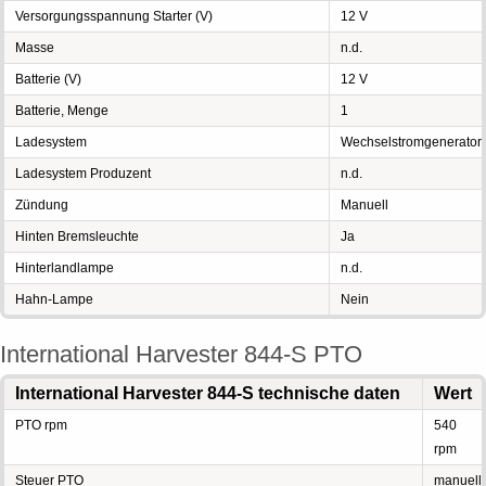
Versorgungsspannung Starter (V)
12 V
Masse
n.d.
Batterie (V)
12 V
Batterie, Menge
1
Ladesystem
Wechselstromgenerator
Ladesystem Produzent
n.d.
Zündung
Manuell
Hinten Bremsleuchte
Ja
Hinterlandlampe
n.d.
Hahn-Lampe
Nein
International Harvester 844-S PTO
International Harvester 844-S technische daten
Wert
PTO rpm
540
rpm
Steuer PTO
manuell