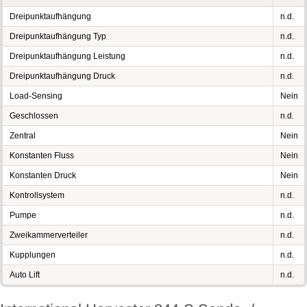
Dreipunktaufhängung
n.d.
Dreipunktaufhängung Typ
n.d.
Dreipunktaufhängung Leistung
n.d.
Dreipunktaufhängung Druck
n.d.
Load-Sensing
Nein
Geschlossen
n.d.
Zentral
Nein
Konstanten Fluss
Nein
Konstanten Druck
Nein
Kontrollsystem
n.d.
Pumpe
n.d.
Zweikammerverteiler
n.d.
Kupplungen
n.d.
Auto Lift
n.d.