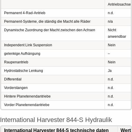
Antriebsachse
Permanent 4-Rad-Antrieb
n.d.
Permanent-Systeme, die ständig die Macht alle Räder
n/a
Dynamische Zuordnung der Macht zwischen den Achsen
Nicht
anwendbar
Independent Link Suspension
Nein
gelenkige Aufhängung
–
Raupenantrieb
Nein
Hydrostatische Lenkung
Ja
Differential
n.d.
Vorderstangen
n.d.
Hintere Planetenendantriebe
n.d.
Vorder Planetenendantriebe
n.d.
International Harvester 844-S Hydraulik
International Harvester 844-S technische daten
Wert