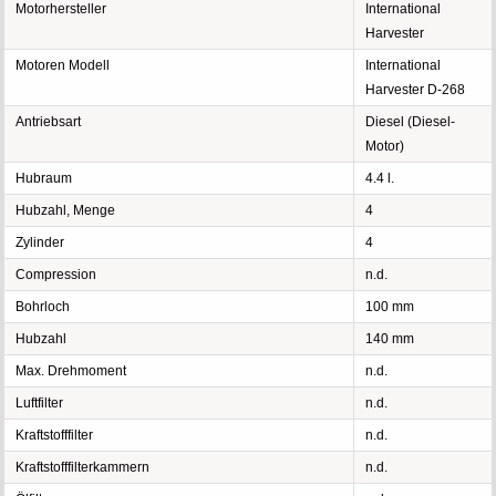
Motorhersteller
International
Harvester
Motoren Modell
International
Harvester D-268
Antriebsart
Diesel (Diesel-
Motor)
Hubraum
4.4 l.
Hubzahl, Menge
4
Zylinder
4
Compression
n.d.
Bohrloch
100 mm
Hubzahl
140 mm
Max. Drehmoment
n.d.
Luftfilter
n.d.
Kraftstofffilter
n.d.
Kraftstofffilterkammern
n.d.