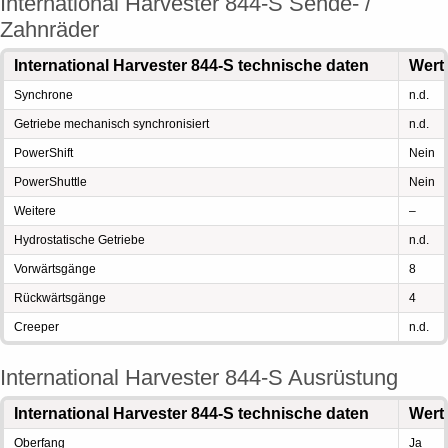
International Harvester 844-S Sende- /
Zahnräder
International Harvester 844-S technische daten
Wert
Synchrone
n.d.
Getriebe mechanisch synchronisiert
n.d.
PowerShift
Nein
PowerShuttle
Nein
Weitere
–
Hydrostatische Getriebe
n.d.
Vorwärtsgänge
8
Rückwärtsgänge
4
Creeper
n.d.
International Harvester 844-S Ausrüstung
International Harvester 844-S technische daten
Wert
Oberfang
Ja