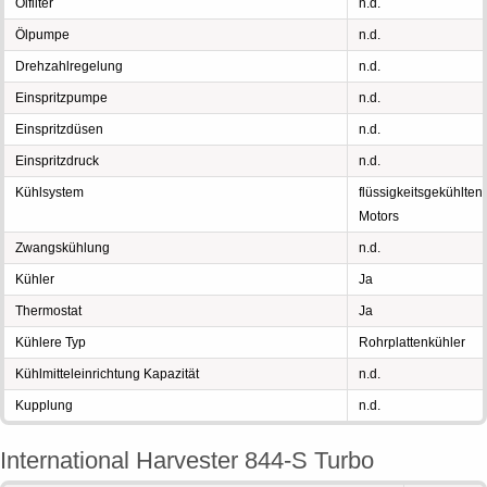
Ölfilter
n.d.
Ölpumpe
n.d.
Drehzahlregelung
n.d.
Einspritzpumpe
n.d.
Einspritzdüsen
n.d.
Einspritzdruck
n.d.
Kühlsystem
flüssigkeitsgekühlten
Motors
Zwangskühlung
n.d.
Kühler
Ja
Thermostat
Ja
Kühlere Typ
Rohrplattenkühler
Kühlmitteleinrichtung Kapazität
n.d.
Kupplung
n.d.
International Harvester 844-S Turbo