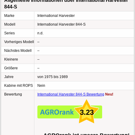
Allgemeine Informationen über International Harvester
844-S
Marke
International Harvester
Modell
International Harvester 844-S
Series
n.d.
Vorheriges Modell
–
Nächstes Modell
–
Kleinere
–
Größere
–
Jahre
von 1975 bis 1989
Kabine mit ROPS
Nein
Bewertung
International Harvester 844-S Bewertung
Neu!
3.23