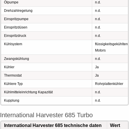
Ölpumpe
n.d.
Drehzahlregelung
n.d.
Einspritzpumpe
n.d.
Einspritzdüsen
n.d.
Einspritzdruck
n.d.
Kühlsystem
flüssigkeitsgekühlten
Motors
Zwangskühlung
n.d.
Kühler
Ja
Thermostat
Ja
Kühlere Typ
Rohrplattenkühler
Kühlmitteleinrichtung Kapazität
n.d.
Kupplung
n.d.
International Harvester 685 Turbo
International Harvester 685 technische daten
Wert