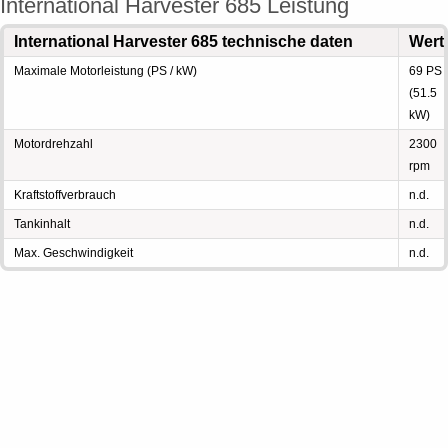
International Harvester 685 Leistung
International Harvester 685 technische daten
Wert
Maximale Motorleistung (PS / kW)
69 PS
(51.5
kW)
Motordrehzahl
2300
rpm
Kraftstoffverbrauch
n.d.
Tankinhalt
n.d.
Max. Geschwindigkeit
n.d.