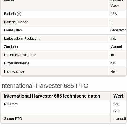
Masse
Batterie (V)
12 V
Batterie, Menge
1
Ladesystem
Generator
Ladesystem Produzent
n.d.
Zündung
Manuell
Hinten Bremsleuchte
Ja
Hinterlandlampe
n.d.
Hahn-Lampe
Nein
International Harvester 685 PTO
International Harvester 685 technische daten
Wert
PTO rpm
540
rpm
Steuer PTO
manuell