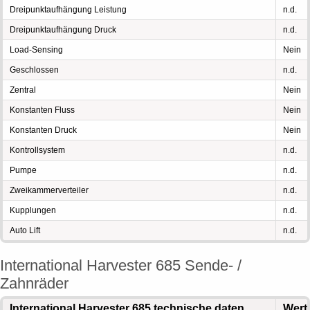
Dreipunktaufhängung Leistung
n.d.
Dreipunktaufhängung Druck
n.d.
Load-Sensing
Nein
Geschlossen
n.d.
Zentral
Nein
Konstanten Fluss
Nein
Konstanten Druck
Nein
Kontrollsystem
n.d.
Pumpe
n.d.
Zweikammerverteiler
n.d.
Kupplungen
n.d.
Auto Lift
n.d.
International Harvester 685 Sende- /
Zahnräder
International Harvester 685 technische daten
Wert