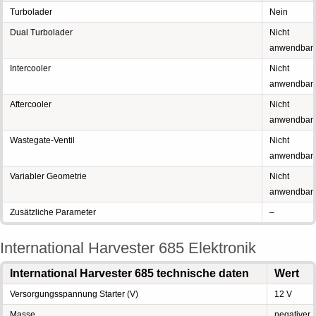
Turbolader
Nein
Dual Turbolader
Nicht
anwendbar
Intercooler
Nicht
anwendbar
Aftercooler
Nicht
anwendbar
Wastegate-Ventil
Nicht
anwendbar
Variabler Geometrie
Nicht
anwendbar
Zusätzliche Parameter
–
International Harvester 685 Elektronik
International Harvester 685 technische daten
Wert
Versorgungsspannung Starter (V)
12 V
Masse
negativer