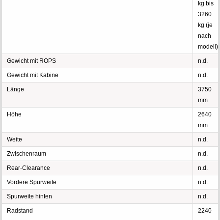
kg bis
3260
kg (je
nach
modell)
Gewicht mit ROPS
n.d.
Gewicht mit Kabine
n.d.
Länge
3750
mm
Höhe
2640
mm
Weite
n.d.
Zwischenraum
n.d.
Rear-Clearance
n.d.
Vordere Spurweite
n.d.
Spurweite hinten
n.d.
Radstand
2240