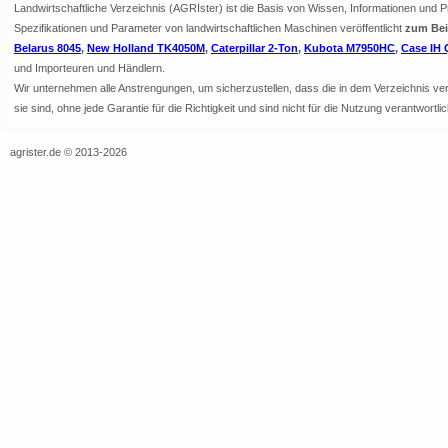
Landwirtschaftliche Verzeichnis (AGRIster) ist die Basis von Wissen, Informationen und 
Spezifikationen und Parameter von landwirtschaftlichen Maschinen veröffentlicht
zum Beis
Belarus 8045
,
New Holland TK4050M
,
Caterpillar 2-Ton
,
Kubota M7950HC
,
Case IH 
und Importeuren und Händlern.
Wir unternehmen alle Anstrengungen, um sicherzustellen, dass die in dem Verzeichnis veröf
sie sind, ohne jede Garantie für die Richtigkeit und sind nicht für die Nutzung verantwor
agrister.de © 2013-2026