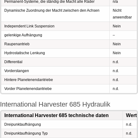
Permanent-Systeme, die ständig die Macht alle Räder
n/a
Dynamische Zuordnung der Macht zwischen den Achsen
Nicht
anwendbar
Independent Link Suspension
Nein
gelenkige Aufhängung
–
Raupenantrieb
Nein
Hydrostatische Lenkung
Nein
Differential
n.d.
Vorderstangen
n.d.
Hintere Planetenendantriebe
n.d.
Vorder Planetenendantriebe
n.d.
International Harvester 685 Hydraulik
International Harvester 685 technische daten
Wert
Dreipunktaufhängung
n.d.
Dreipunktaufhängung Typ
n.d.