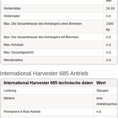
mm
Vorderräder
10-16
Hinterräder
n.d.
Max. Die Gesamtmasse des Anhängers ohne Bremsen
1500
kg
Max. Die Gesamtmasse des Anhängers mit Bremsen
n.d.
Max. Achslast
n.d.
Max. Gesamtgewicht
n.d.
Wenderadius
n.d.
International Harvester 685 Antrieb
International Harvester 685 technische daten
Wert
Lenkung
Stangen
Weitere
eine
Antriebsachse
Permanent 4-Rad-Antrieb
n.d.