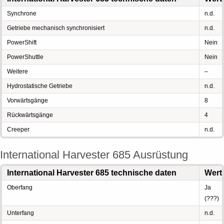
Synchrone
n.d.
Getriebe mechanisch synchronisiert
n.d.
PowerShift
Nein
PowerShuttle
Nein
Weitere
–
Hydrostatische Getriebe
n.d.
Vorwärtsgänge
8
Rückwärtsgänge
4
Creeper
n.d.
International Harvester 685 Ausrüstung
International Harvester 685 technische daten
Wert
Oberfang
Ja
(???)
Unterfang
n.d.