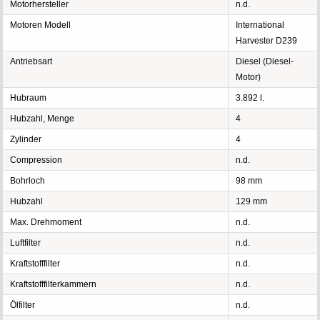
Motorhersteller
n.d.
Motoren Modell
International
Harvester D239
Antriebsart
Diesel (Diesel-
Motor)
Hubraum
3.892 l.
Hubzahl, Menge
4
Zylinder
4
Compression
n.d.
Bohrloch
98 mm
Hubzahl
129 mm
Max. Drehmoment
n.d.
Luftfilter
n.d.
Kraftstofffilter
n.d.
Kraftstofffilterkammern
n.d.
Ölfilter
n.d.