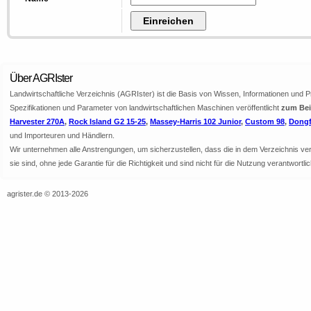
Über AGRIster
Landwirtschaftliche Verzeichnis (AGRIster) ist die Basis von Wissen, Informationen und 
Spezifikationen und Parameter von landwirtschaftlichen Maschinen veröffentlicht
zum Beis
Harvester 270A
,
Rock Island G2 15-25
,
Massey-Harris 102 Junior
,
Custom 98
,
Dongf
und Importeuren und Händlern.
Wir unternehmen alle Anstrengungen, um sicherzustellen, dass die in dem Verzeichnis veröf
sie sind, ohne jede Garantie für die Richtigkeit und sind nicht für die Nutzung verantwor
agrister.de © 2013-2026