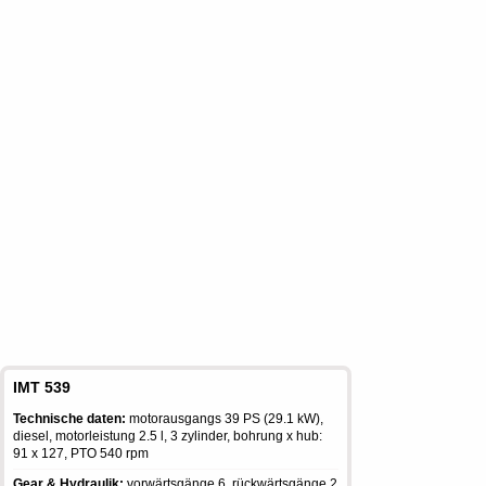
IMT 539
Technische daten:
motorausgangs 39 PS (29.1 kW),
diesel, motorleistung 2.5 l, 3 zylinder, bohrung x hub:
91 x 127, PTO 540 rpm
Gear & Hydraulik:
vorwärtsgänge 6, rückwärtsgänge 2