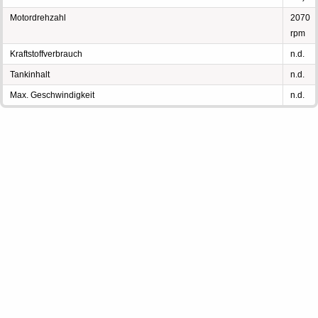
Motordrehzahl
2070
rpm
Kraftstoffverbrauch
n.d.
Tankinhalt
n.d.
Max. Geschwindigkeit
n.d.