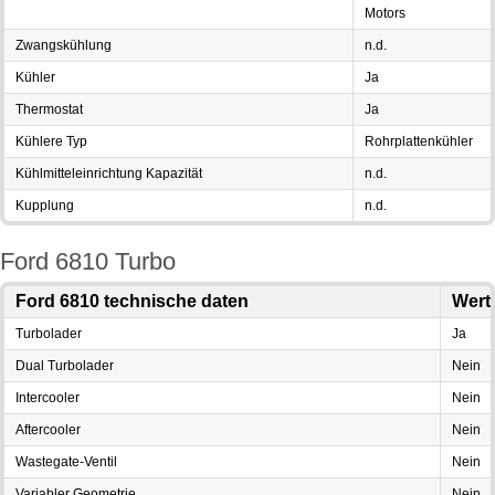
Motors
Zwangskühlung
n.d.
Kühler
Ja
Thermostat
Ja
Kühlere Typ
Rohrplattenkühler
Kühlmitteleinrichtung Kapazität
n.d.
Kupplung
n.d.
Ford 6810 Turbo
Ford 6810 technische daten
Wert
Turbolader
Ja
Dual Turbolader
Nein
Intercooler
Nein
Aftercooler
Nein
Wastegate-Ventil
Nein
Variabler Geometrie
Nein