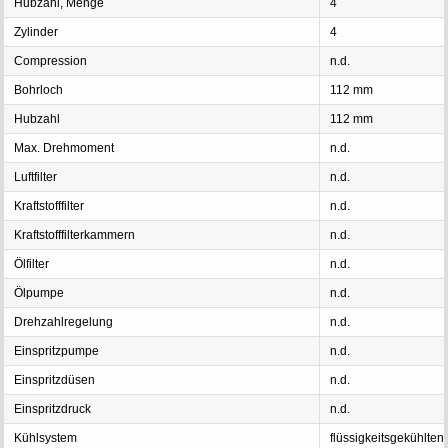
Hubzahl, Menge
4
Zylinder
4
Compression
n.d.
Bohrloch
112 mm
Hubzahl
112 mm
Max. Drehmoment
n.d.
Luftfilter
n.d.
Kraftstofffilter
n.d.
Kraftstofffilterkammern
n.d.
Ölfilter
n.d.
Ölpumpe
n.d.
Drehzahlregelung
n.d.
Einspritzpumpe
n.d.
Einspritzdüsen
n.d.
Einspritzdruck
n.d.
Kühlsystem
flüssigkeitsgekühlten