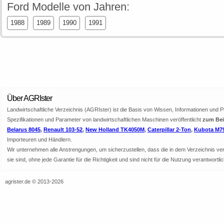
Ford Modelle von Jahren:
1988
1989
1990
1991
Über AGRIster
Landwirtschaftliche Verzeichnis (AGRIster) ist die Basis von Wissen, Informationen und 
Spezifikationen und Parameter von landwirtschaftlichen Maschinen veröffentlicht
zum Beis
Belarus 8045
,
Renault 103-52
,
New Holland TK4050M
,
Caterpillar 2-Ton
,
Kubota M7
Importeuren und Händlern.
Wir unternehmen alle Anstrengungen, um sicherzustellen, dass die in dem Verzeichnis veröf
sie sind, ohne jede Garantie für die Richtigkeit und sind nicht für die Nutzung verantwor
agrister.de © 2013-2026