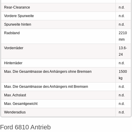
Rear-Clearance
n.d.
Vordere Spurweite
n.d.
Spurweite hinten
n.d.
Radstand
2210
mm
Vorderräder
13.6-
24
Hinterräder
n.d.
Max. Die Gesamtmasse des Anhängers ohne Bremsen
1500
kg
Max. Die Gesamtmasse des Anhängers mit Bremsen
n.d.
Max. Achslast
n.d.
Max. Gesamtgewicht
n.d.
Wenderadius
n.d.
Ford 6810 Antrieb