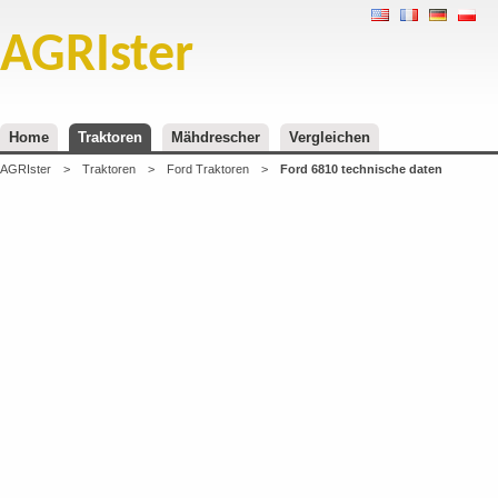
AGRIster
Home
Traktoren
Mähdrescher
Vergleichen
AGRIster
>
Traktoren
>
Ford Traktoren
>
Ford 6810 technische daten