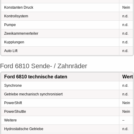
Konstanten Druck
Nein
Kontrollsystem
n.d.
Pumpe
n.d.
Zweikammerverteiler
n.d.
Kupplungen
n.d.
Auto Lift
n.d.
Ford 6810 Sende- / Zahnräder
Ford 6810 technische daten
Wert
Synchrone
n.d.
Getriebe mechanisch synchronisiert
n.d.
PowerShift
Nein
PowerShuttle
Nein
Weitere
–
Hydrostatische Getriebe
n.d.