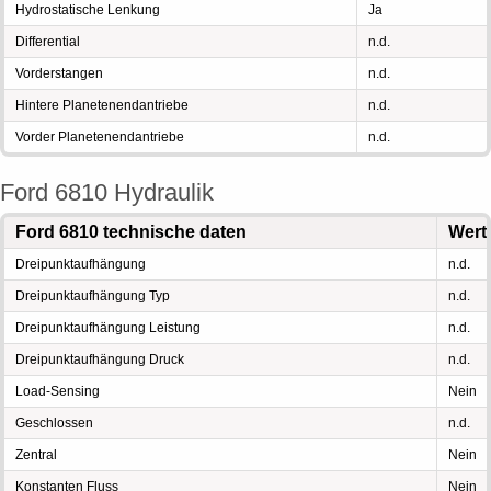
Hydrostatische Lenkung
Ja
Differential
n.d.
Vorderstangen
n.d.
Hintere Planetenendantriebe
n.d.
Vorder Planetenendantriebe
n.d.
Ford 6810 Hydraulik
Ford 6810 technische daten
Wert
Dreipunktaufhängung
n.d.
Dreipunktaufhängung Typ
n.d.
Dreipunktaufhängung Leistung
n.d.
Dreipunktaufhängung Druck
n.d.
Load-Sensing
Nein
Geschlossen
n.d.
Zentral
Nein
Konstanten Fluss
Nein