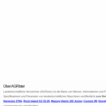
Über AGRIster
Landwirtschaftliche Verzeichnis (AGRIster) ist die Basis von Wissen, Informationen und 
Spezifikationen und Parameter von landwirtschaftlichen Maschinen veröffentlicht
zum Beis
Harvester 270A
,
Rock Island G2 15-25
,
Massey-Harris 102 Junior
,
Custom 98
,
Dongf
und Importeuren und Händlern.