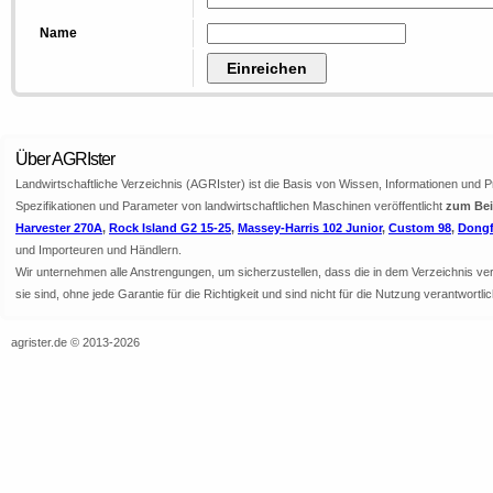
Name
Über AGRIster
Landwirtschaftliche Verzeichnis (AGRIster) ist die Basis von Wissen, Informationen und 
Spezifikationen und Parameter von landwirtschaftlichen Maschinen veröffentlicht
zum Beis
Harvester 270A
,
Rock Island G2 15-25
,
Massey-Harris 102 Junior
,
Custom 98
,
Dongf
und Importeuren und Händlern.
Wir unternehmen alle Anstrengungen, um sicherzustellen, dass die in dem Verzeichnis veröf
sie sind, ohne jede Garantie für die Richtigkeit und sind nicht für die Nutzung verantwor
agrister.de © 2013-2026