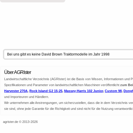
Bei uns gibt es keine David Brown Traktormodelle im Jahr 1998
Über AGRIster
Landwirtschaftliche Verzeichnis (AGRIster) ist die Basis von Wissen, Informationen und 
Spezifikationen und Parameter von landwirtschaftlichen Maschinen veröffentlicht
zum Beis
Harvester 270A
,
Rock Island G2 15-25
,
Massey-Harris 102 Junior
,
Custom 98
,
Dongf
und Importeuren und Händlern.
Wir unternehmen alle Anstrengungen, um sicherzustellen, dass die in dem Verzeichnis veröf
sie sind, ohne jede Garantie für die Richtigkeit und sind nicht für die Nutzung verantwor
agrister.de © 2013-2026