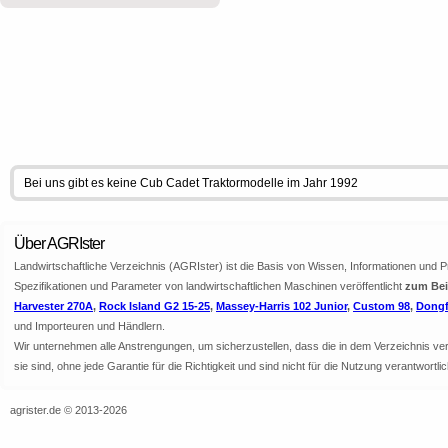
Bei uns gibt es keine Cub Cadet Traktormodelle im Jahr 1992
Über AGRIster
Landwirtschaftliche Verzeichnis (AGRIster) ist die Basis von Wissen, Informationen und 
Spezifikationen und Parameter von landwirtschaftlichen Maschinen veröffentlicht
zum Beis
Harvester 270A
,
Rock Island G2 15-25
,
Massey-Harris 102 Junior
,
Custom 98
,
Dongf
und Importeuren und Händlern.
Wir unternehmen alle Anstrengungen, um sicherzustellen, dass die in dem Verzeichnis veröf
sie sind, ohne jede Garantie für die Richtigkeit und sind nicht für die Nutzung verantwor
agrister.de © 2013-2026