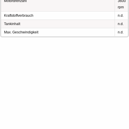
Motordrehzahl
3600
rpm
Kraftstoffverbrauch
n.d.
Tankinhalt
n.d.
Max. Geschwindigkeit
n.d.