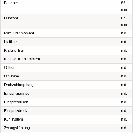
Bohrloch
83
mm
Hubzahl
67
mm
Max. Drehmoment
n.d.
Luftfilter
n.d.
Kraftstofffilter
n.d.
Kraftstofffilterkammern
n.d.
Ölfilter
n.d.
Ölpumpe
n.d.
Drehzahlregelung
n.d.
Einspritzpumpe
n.d.
Einspritzdüsen
n.d.
Einspritzdruck
n.d.
Kühlsystem
n.d.
Zwangskühlung
n.d.