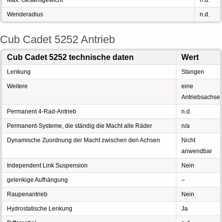
Max. Gesamtgewicht
n.d.
Wenderadius
n.d.
Cub Cadet 5252 Antrieb
Cub Cadet 5252 technische daten
Wert
Lenkung
Stangen
Weitere
eine
Antriebsachse
Permanent 4-Rad-Antrieb
n.d.
Permanent-Systeme, die ständig die Macht alle Räder
n/a
Dynamische Zuordnung der Macht zwischen den Achsen
Nicht
anwendbar
Independent Link Suspension
Nein
gelenkige Aufhängung
–
Raupenantrieb
Nein
Hydrostatische Lenkung
Ja