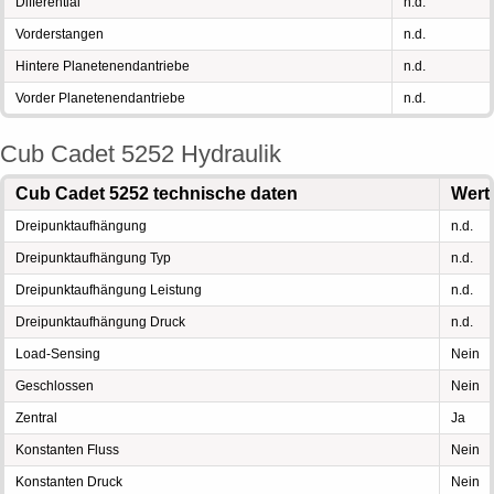
Differential
n.d.
Vorderstangen
n.d.
Hintere Planetenendantriebe
n.d.
Vorder Planetenendantriebe
n.d.
Cub Cadet 5252 Hydraulik
Cub Cadet 5252 technische daten
Wert
Dreipunktaufhängung
n.d.
Dreipunktaufhängung Typ
n.d.
Dreipunktaufhängung Leistung
n.d.
Dreipunktaufhängung Druck
n.d.
Load-Sensing
Nein
Geschlossen
Nein
Zentral
Ja
Konstanten Fluss
Nein
Konstanten Druck
Nein