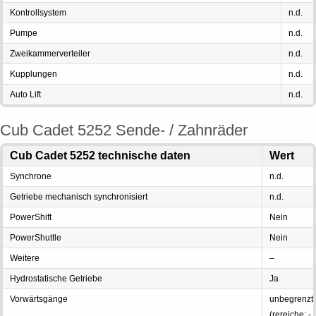
Kontrollsystem
n.d.
Pumpe
n.d.
Zweikammerverteiler
n.d.
Kupplungen
n.d.
Auto Lift
n.d.
Cub Cadet 5252 Sende- / Zahnräder
Cub Cadet 5252 technische daten
Wert
Synchrone
n.d.
Getriebe mechanisch synchronisiert
n.d.
PowerShift
Nein
PowerShuttle
Nein
Weitere
–
Hydrostatische Getriebe
Ja
Vorwärtsgänge
unbegrenzt
(rereiche: -