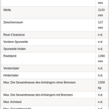
mm
Weite
1143
mm
Zwischenraum
127
mm
Rear-Clearance
n.d.
Vordere Spurweite
n.d.
Spurweite hinten
n.d.
Radstand
1390
mm
Vorderräder
n.d.
Hinterräder
n.d.
Max. Die Gesamtmasse des Anhängers ohne Bremsen
1500
kg
Max. Die Gesamtmasse des Anhängers mit Bremsen
n.d.
Max. Achslast
n.d.