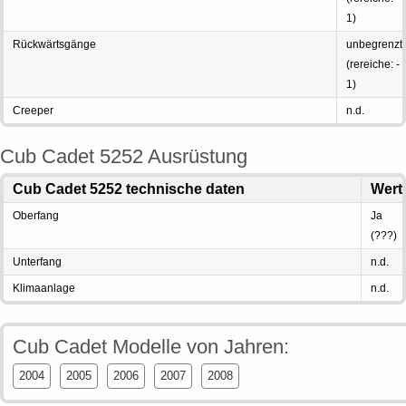
1)
Rückwärtsgänge
unbegrenzt
(rereiche: -
1)
Creeper
n.d.
Cub Cadet 5252 Ausrüstung
Cub Cadet 5252 technische daten
Wert
Oberfang
Ja
(???)
Unterfang
n.d.
Klimaanlage
n.d.
Cub Cadet Modelle von Jahren:
2004
2005
2006
2007
2008