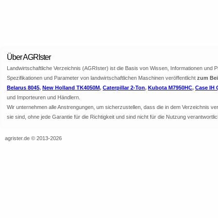
Über AGRIster
Landwirtschaftliche Verzeichnis (AGRIster) ist die Basis von Wissen, Informationen und 
Spezifikationen und Parameter von landwirtschaftlichen Maschinen veröffentlicht
zum Beis
Belarus 8045
,
New Holland TK4050M
,
Caterpillar 2-Ton
,
Kubota M7950HC
,
Case IH 
und Importeuren und Händlern.
Wir unternehmen alle Anstrengungen, um sicherzustellen, dass die in dem Verzeichnis veröf
sie sind, ohne jede Garantie für die Richtigkeit und sind nicht für die Nutzung verantwor
agrister.de © 2013-2026