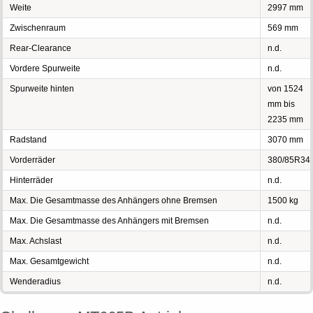
Weite
2997 mm
Zwischenraum
569 mm
Rear-Clearance
n.d.
Vordere Spurweite
n.d.
Spurweite hinten
von 1524
mm bis
2235 mm
Radstand
3070 mm
Vorderräder
380/85R34
Hinterräder
n.d.
Max. Die Gesamtmasse des Anhängers ohne Bremsen
1500 kg
Max. Die Gesamtmasse des Anhängers mit Bremsen
n.d.
Max. Achslast
n.d.
Max. Gesamtgewicht
n.d.
Wenderadius
n.d.