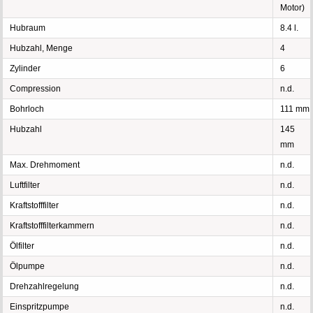
Motor)
Hubraum
8.4 l.
Hubzahl, Menge
4
Zylinder
6
Compression
n.d.
Bohrloch
111 mm
Hubzahl
145
mm
Max. Drehmoment
n.d.
Luftfilter
n.d.
Kraftstofffilter
n.d.
Kraftstofffilterkammern
n.d.
Ölfilter
n.d.
Ölpumpe
n.d.
Drehzahlregelung
n.d.
Einspritzpumpe
n.d.