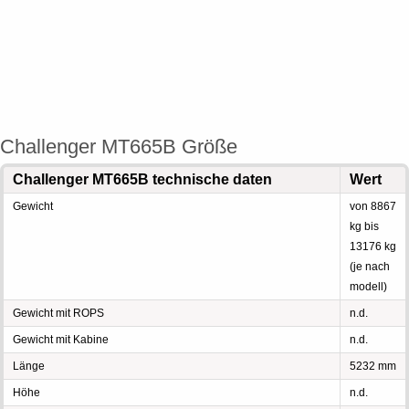
Challenger MT665B Größe
Challenger MT665B technische daten
Wert
Gewicht
von 8867
kg bis
13176 kg
(je nach
modell)
Gewicht mit ROPS
n.d.
Gewicht mit Kabine
n.d.
Länge
5232 mm
Höhe
n.d.