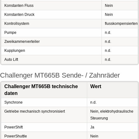
Konstanten Fluss
Nein
Konstanten Druck
Nein
Kontrollsystem
flusskompensierten
Pumpe
n.d.
Zweikammerverteiler
n.d.
Kupplungen
n.d.
Auto Lift
n.d.
Challenger MT665B Sende- / Zahnräder
Challenger MT665B technische
Wert
daten
Synchrone
n.d.
Getriebe mechanisch synchronisiert
Nein, elektrohydraulische
Steuerung
PowerShift
Ja
PowerShuttle
Nein