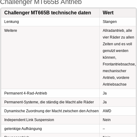
Challenger MT665B Antrieb
Challenger MT665B technische daten
Wert
Lenkung
Stangen
Weitere
Allradantrieb, alle
vier Räder zu allen
Zeiten und es voll
genutzt werden
können,
Frontantriebsachse,
mechanischer
Antrieb, vordere
Antriebsachse
Permanent 4-Rad-Antrieb
Ja
Permanent-Systeme, die ständig die Macht alle Räder
Ja
Dynamische Zuordnung der Macht zwischen den Achsen
AWD
Independent Link Suspension
Nein
gelenkige Aufhängung
–