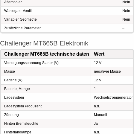
Aftercooler
Nein
Wastegate-Ventil
Nein
Variabler Geometrie
Nein
Zusätzliche Parameter
–
Challenger MT665B Elektronik
Challenger MT665B technische daten
Wert
Versorgungsspannung Starter (V)
12 V
Masse
negativer Masse
Batterie (V)
12 V
Batterie, Menge
1
Ladesystem
Wechselstromgenerator
Ladesystem Produzent
n.d.
Zündung
Manuell
Hinten Bremsleuchte
Ja
Hinterlandlampe
n.d.