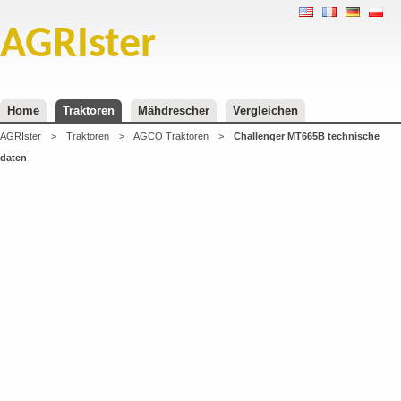
AGRIster
Home
Traktoren
Mähdrescher
Vergleichen
AGRIster
>
Traktoren
>
AGCO Traktoren
>
Challenger MT665B technische
daten