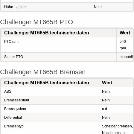
Hahn-Lampe
Nein
Challenger MT665B PTO
Challenger MT665B technische daten
Wert
PTO rpm
540
rpm
Steuer PTO
manuell
Challenger MT665B Bremsen
Challenger MT665B technische daten
Wert
ABS
Nein
Bremsassistent
Nein
Bremssystem
n.d.
Differential
Nein
Bremsentyp
Scheibenbremsen,
Nassbremsen,