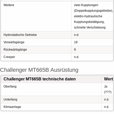
Weitere
zwei Kupplungen
(Doppelkupplungsgetriebe),
elektro-hydraulische
Kupplungsbetätigung,
schnelle Verschiebung
Hydrostatische Getriebe
n.d.
Vorwärtsgänge
18
Rückwärtsgänge
9
Creeper
n.d.
Challenger MT665B Ausrüstung
Challenger MT665B technische daten
Wert
Oberfang
Ja
(???)
Unterfang
n.d.
Klimaanlage
n.d.