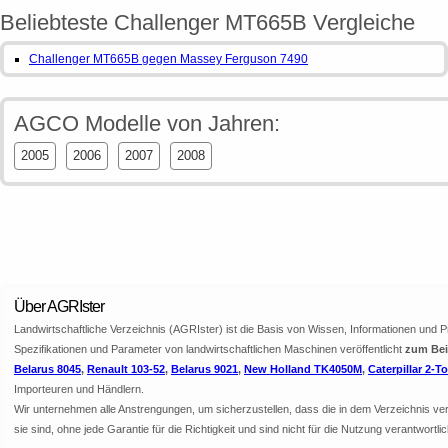
Beliebteste Challenger MT665B Vergleiche
Challenger MT665B gegen Massey Ferguson 7490
AGCO Modelle von Jahren:
2005
2006
2007
2008
Über AGRIster
Landwirtschaftliche Verzeichnis (AGRIster) ist die Basis von Wissen, Informationen und 
Spezifikationen und Parameter von landwirtschaftlichen Maschinen veröffentlicht
zum Beis
Belarus 8045
,
Renault 103-52
,
Belarus 9021
,
New Holland TK4050M
,
Caterpillar 2-T
Importeuren und Händlern.
Wir unternehmen alle Anstrengungen, um sicherzustellen, dass die in dem Verzeichnis veröf
sie sind, ohne jede Garantie für die Richtigkeit und sind nicht für die Nutzung verantwor