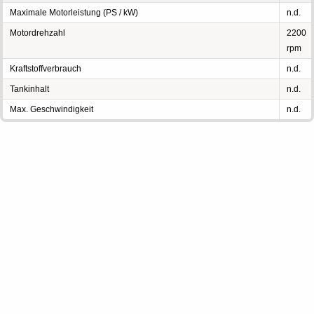
Maximale Motorleistung (PS / kW)
n.d.
Motordrehzahl
2200
rpm
Kraftstoffverbrauch
n.d.
Tankinhalt
n.d.
Max. Geschwindigkeit
n.d.