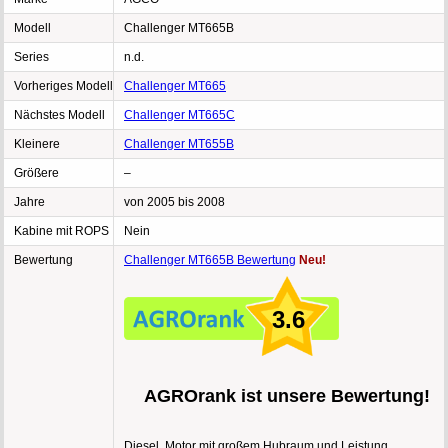
Modell
Challenger MT665B
Series
n.d.
Vorheriges Modell
Challenger MT665
Nächstes Modell
Challenger MT665C
Kleinere
Challenger MT655B
Größere
–
Jahre
von 2005 bis 2008
Kabine mit ROPS
Nein
Bewertung
Challenger MT665B Bewertung
Neu!
3.6
AGROrank ist unsere Bewertung!
Diesel, Motor mit großem Hubraum und Leistung,