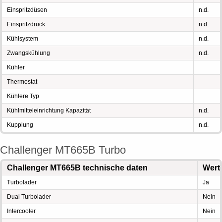
Einspritzdüsen
n.d.
Einspritzdruck
n.d.
Kühlsystem
n.d.
Zwangskühlung
n.d.
Kühler
Thermostat
Kühlere Typ
Kühlmitteleinrichtung Kapazität
n.d.
Kupplung
n.d.
Challenger MT665B Turbo
Challenger MT665B technische daten
Wert
Turbolader
Ja
Dual Turbolader
Nein
Intercooler
Nein