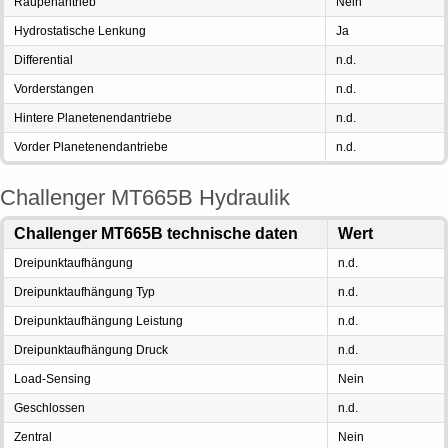
Raupenantrieb
Nein
Hydrostatische Lenkung
Ja
Differential
n.d.
Vorderstangen
n.d.
Hintere Planetenendantriebe
n.d.
Vorder Planetenendantriebe
n.d.
Challenger MT665B Hydraulik
Challenger MT665B technische daten
Wert
Dreipunktaufhängung
n.d.
Dreipunktaufhängung Typ
n.d.
Dreipunktaufhängung Leistung
n.d.
Dreipunktaufhängung Druck
n.d.
Load-Sensing
Nein
Geschlossen
n.d.
Zentral
Nein