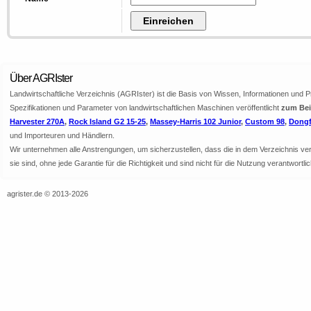
Über AGRIster
Landwirtschaftliche Verzeichnis (AGRIster) ist die Basis von Wissen, Informationen und 
Spezifikationen und Parameter von landwirtschaftlichen Maschinen veröffentlicht
zum Beis
Harvester 270A
,
Rock Island G2 15-25
,
Massey-Harris 102 Junior
,
Custom 98
,
Dongf
und Importeuren und Händlern.
Wir unternehmen alle Anstrengungen, um sicherzustellen, dass die in dem Verzeichnis veröf
sie sind, ohne jede Garantie für die Richtigkeit und sind nicht für die Nutzung verantwor
agrister.de © 2013-2026