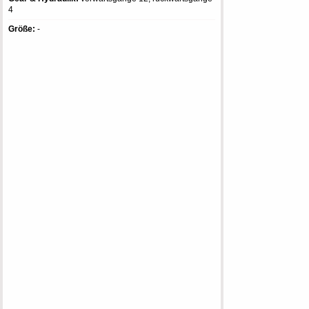
4
Größe:
-