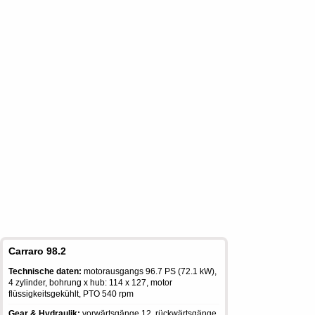
Carraro 98.2
Technische daten:
motorausgangs 96.7 PS (72.1 kW),
4 zylinder, bohrung x hub: 114 x 127, motor
flüssigkeitsgekühlt, PTO 540 rpm
Gear & Hydraulik:
vorwärtsgänge 12, rückwärtsgänge