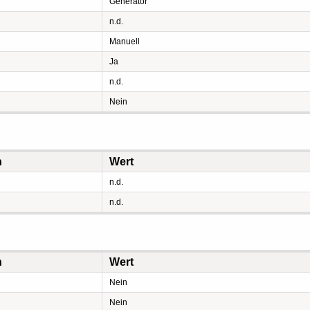
Generator
n.d.
Manuell
Ja
n.d.
Nein
n
Wert
n.d.
n.d.
n
Wert
Nein
Nein