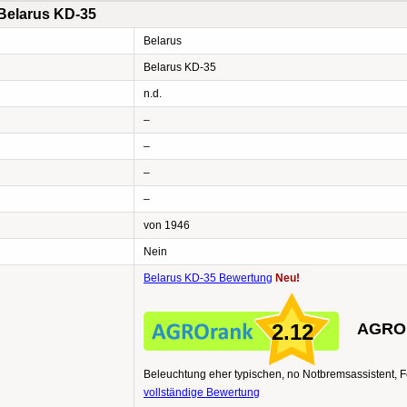
 Belarus KD-35
Belarus
Belarus KD-35
n.d.
–
–
–
–
von 1946
Nein
Belarus KD-35 Bewertung
Neu!
2.12
AGROr
Beleuchtung eher typischen, no Notbremsassistent, F
vollständige Bewertung