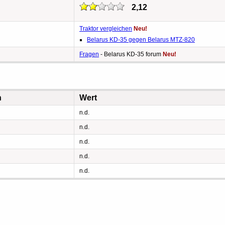
2,12
Traktor vergleichen
Neu!
Belarus KD-35 gegen Belarus MTZ-820
Fragen
- Belarus KD-35 forum
Neu!
n
Wert
n.d.
n.d.
n.d.
n.d.
n.d.