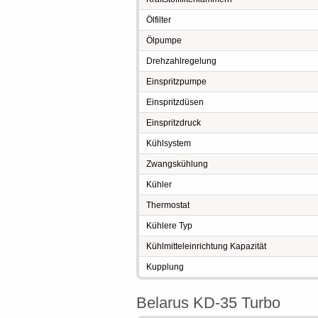
Ölfilter
Ölpumpe
Drehzahlregelung
Einspritzpumpe
Einspritzdüsen
Einspritzdruck
Kühlsystem
Zwangskühlung
Kühler
Thermostat
Kühlere Typ
Kühlmitteleinrichtung Kapazität
Kupplung
Belarus KD-35 Turbo