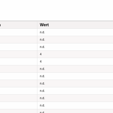
n
Wert
n.d.
n.d.
n.d.
4
4
n.d.
n.d.
n.d.
n.d.
n.d.
n.d.
n.d.