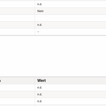
n.d.
Nein
n.d.
–
n
Wert
n.d.
n.d.
n.d.