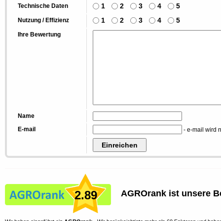
1
2
3
4
5
Technische Daten
1
2
3
4
5
Nutzung / Effizienz
Ihre Bewertung
Name
E-mail
- e-mail wird n
2.89
AGROrank ist unsere B