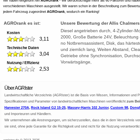
Wir haben eingeführt ein
AGROrank
- Wir berücksichtigte mehr als 60 Faktoren und habe
verschiedenen Maschinen ausgestellt. Wir waren schon in der Beschreibung zum Bewert
jedem Fahrzeug zugeordnet
AGROrank
, wodurch ein Ranking!
AGROrank es ist:
Unsere Bewertung der Allis Chalmers
Diesel angetrieben durch, 4-Zylinder-Mo
Kosten
2000, Große Batterie 24V, Beleuchtung 
3,11
no Notbremsassistent, Disk, das härteste
Technische Daten
und ziemlich lang, Weiten Abstand, Cl
3,04
Getriebe ohne Synchronisation, Durchsch
Vorwärtsgänge,
Nutzung / Effizienz
2,53
Über AGRIster
Landwirtschaftliche Verzeichnis (AGRIster) ist die Basis von Wissen, Informationen und 
Spezifikationen und Parameter von landwirtschaftlichen Maschinen veröffentlicht
zum Beis
Harvester 270A
,
Rock Island G2 15-25
,
Massey-Harris 102 Junior
,
Custom 98
,
Dongf
und Importeuren und Händlern.
Wir unternehmen alle Anstrengungen, um sicherzustellen, dass die in dem Verzeichnis veröf
sie sind, ohne jede Garantie für die Richtigkeit und sind nicht für die Nutzung verantwor